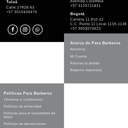
Avenida Colombia
Tuluá
+57 3125711831
Calle 27#26-63
+57 3015434470
Bogotá
Carrera 11 #10-22
C.C. Punto 11 Local 1135-1136
+57 3003070623
Acerca de Para Barberos
Nosotros
Mi Cuenta
Rastrea tu pedido
Registro mayorista
Políticas Para Barberos
Términos y condiciones
Políticas de privacidad
Políticas para el tratamiento de
datos
Políticas de devoluciones