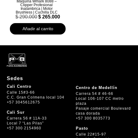
Maquina Wmark 8088 –
Clipper Profesional
Inalámbrica | Motor
Brushless | Cuchilla DLC
El
El
$
290.000
$
265.000
precio
precio
original
actual
Añadir al carrito
era:
es:
$ 290.000.
$ 265.000.
Sedes
Cali Centro
Centro de Medellín
Calle 15#3-66
Carrera 54 # 46-66
C.C. Gran Colmena local 104
Local 106-107 CC metro
+57 3045612675
plaza
Pasaje comercial Boulevard
Cali Sur
casa dorada
+57 300 8035773
Carrera 56 # 11A-33
Local 7 “Las Pilas”
+57 300 2154960
Pasto
Calle 22#15-97