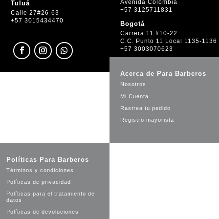
Avenida Colombia
Tuluá
+57 3125711831
Calle 27#26-63
+57 3015434470
Bogotá
Carrera 11 #10-22
C.C. Punto 11 Local 1135-1136
+57 3003070623
Acerca de Para Barberos
Nosotros
Mi Cuenta
Rastrea tu pedido
Registro mayorista
Políticas Para Barberos
Términos y condiciones
Políticas de privacidad
Políticas para el tratamiento de
datos
Políticas de devoluciones