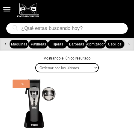


Búsqueda
de
productos
Maquinas
Patilleras
Tijeras
Barberas
Atomizadores
Cepillos
Ca
Mostrando el único resultado
- 9%