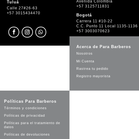
Avenida Colombia
Tuluá
+57 3125711831
Calle 27#26-63
+57 3015434470
Bogotá
Carrera 11 #10-22
C.C. Punto 11 Local 1135-1136
+57 3003070623
Acerca de Para Barberos
Nosotros
Mi Cuenta
Rastrea tu pedido
Registro mayorista
Políticas Para Barberos
Términos y condiciones
Políticas de privacidad
Políticas para el tratamiento de
datos
Políticas de devoluciones