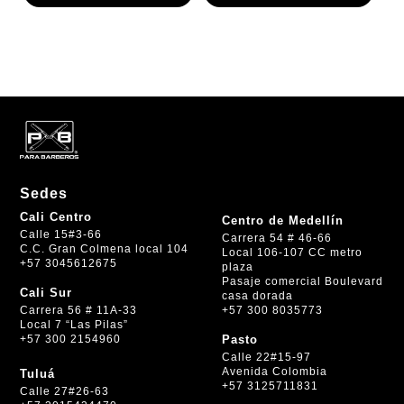
Sedes
Cali Centro
Centro de Medellín
Calle 15#3-66
Carrera 54 # 46-66
C.C. Gran Colmena local 104
Local 106-107 CC metro
+57 3045612675
plaza
Pasaje comercial Boulevard
Cali Sur
casa dorada
+57 300 8035773
Carrera 56 # 11A-33
Local 7 “Las Pilas”
+57 300 2154960
Pasto
Calle 22#15-97
Avenida Colombia
Tuluá
+57 3125711831
Calle 27#26-63