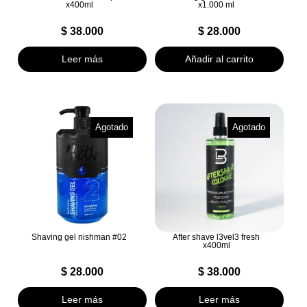
x400ml
x1.000 ml
$
38.000
$
28.000
Leer más
Añadir al carrito
Agotado
Agotado
Shaving gel nishman #02
After shave l3vel3 fresh
x400ml
$
28.000
$
38.000
Leer más
Leer más