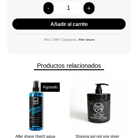
-
+
Quantity
Añadir al carrito
SKU:
1496
Categoría:
After shave
Productos relacionados
Agotado
After shave l3vel3 aqua-
Shaving gel red one silver