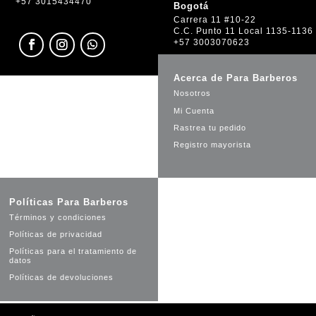
+57 3015434470
Bogotá
Carrera 11 #10-22
C.C. Punto 11 Local 1135-1136
+57 3003070623
Acerca de Para Barberos
Nosotros
Mi Cuenta
Rastrea tu pedido
Registro mayorista
Políticas Para Barberos
Términos y condiciones
Políticas de privacidad
Políticas para el tratamiento de
datos
Políticas de devoluciones