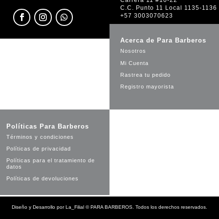
C.C. Punto 11 Local 1135-1136
+57 3003070623
Acerca de Para Barberos
Nosotros
Mi Cuenta
Rastrea tu pedido
Registro mayorista
Políticas Para Barberos
Términos y condiciones
Políticas de privacidad
Políticas para el tratamiento de
datos
Políticas de devoluciones
Diseño y Desarrollo por
La_Filial
©
PARA BARBEROS. Todos los derechos reservados.