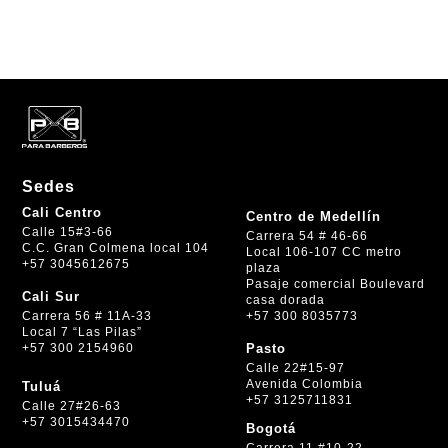
$ 17.000.
$ 15.500.
Sedes
Cali Centro
Centro de Medellín
Calle 15#3-66
Carrera 54 # 46-66
C.C. Gran Colmena local 104
Local 106-107 CC metro
+57 3045612675
plaza
Pasaje comercial Boulevard
Cali Sur
casa dorada
+57 300 8035773
Carrera 56 # 11A-33
Local 7 “Las Pilas”
+57 300 2154960
Pasto
Calle 22#15-97
Avenida Colombia
Tuluá
+57 3125711831
Calle 27#26-63
+57 3015434470
Bogotá
Carrera 11 #10-22