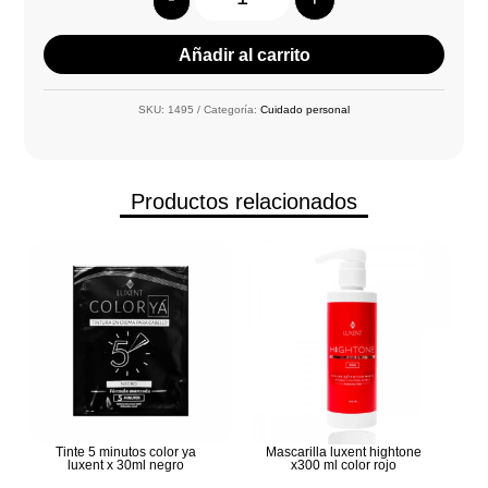
Quantity
Añadir al carrito
SKU:
1495
Categoría:
Cuidado personal
Productos relacionados
Tinte 5 minutos color ya
Mascarilla luxent hightone
luxent x 30ml negro
x300 ml color rojo