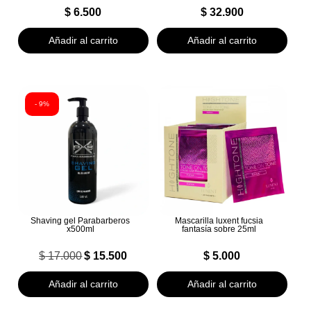
$
6.500
$
32.900
Añadir al carrito
Añadir al carrito
- 9%
Shaving gel Parabarberos
Mascarilla luxent fucsia
x500ml
fantasía sobre 25ml
$
17.000
$
15.500
$
5.000
El
El
precio
precio
Añadir al carrito
Añadir al carrito
original
actual
era:
es: