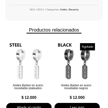
SKU:
1253-1
Categorías:
Anillos
,
Bisutería
Productos relacionados
Agotado
Aretes Barber en acero
Aretes Barber en acero
inoxidable plateados
inoxidable negros
$
12.000
$
12.000
Añadir al carrito
Leer más