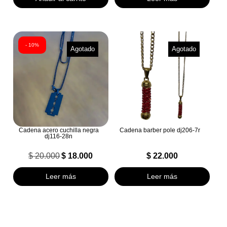
- 10%
Agotado
Agotado
Cadena acero cuchilla negra
Cadena barber pole dj206-7r
dj116-28n
$
20.000
$
18.000
$
22.000
El
El
precio
precio
Leer más
Leer más
original
actual
era:
es:
$ 20.000.
$ 18.000.