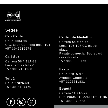
Sedes
Cali Centro
Centro de Medellín
Calle 15#3-66
Carrera 54 # 46-66
C.C. Gran Colmena local 104
Local 106-107 CC metro
+57 3045612675
plaza
Pasaje comercial Boulevard
Cali Sur
casa dorada
+57 300 8035773
Carrera 56 # 11A-33
Local 7 “Las Pilas”
+57 300 2154960
Pasto
Calle 22#15-97
Avenida Colombia
Tuluá
+57 3125711831
Calle 27#26-63
+57 3015434470
Bogotá
Carrera 11 #10-22
C.C. Punto 11 Local 1135-1136
+57 3003070623