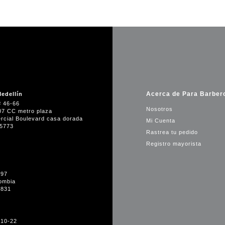
Acerca de Para Barber
edellín
# 46-66
Nosotros
07 CC metro plaza
rcial Boulevard casa dorada
Mi Cuenta
35773
Rastrea tu pedido
Registro mayorista
-97
ombia
1831
#10-22