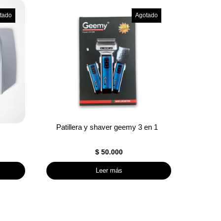
tado
Agotado
Patillera y shaver geemy 3 en 1
$
50.000
Leer más