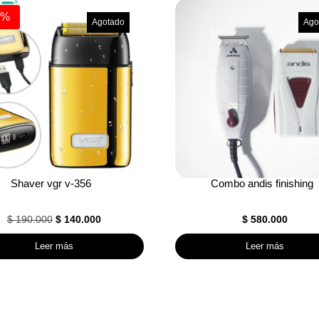
6%
Agotado
Ago
Shaver vgr v-356
Combo andis finishing
El
El
$
190.000
$
140.000
$
580.000
precio
precio
Leer más
Leer más
original
actual
era:
es:
$ 190.000.
$ 140.000.