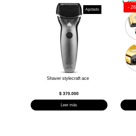
- 2
Agotado
Shaver stylecraft ace
$
370.000
Leer más