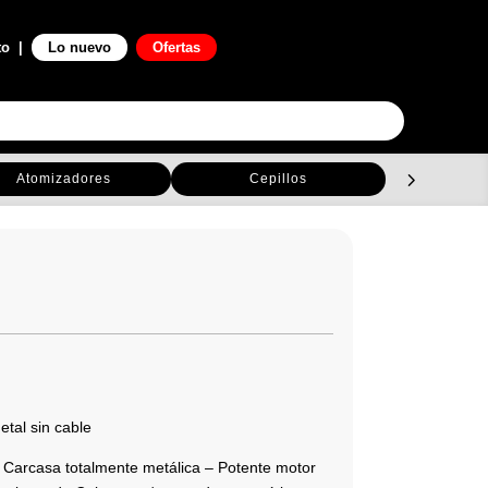
0

to
|
Lo nuevo
Ofertas
Atomizadores
Cepillos
C
tal sin cable
 Carcasa totalmente metálica – Potente motor