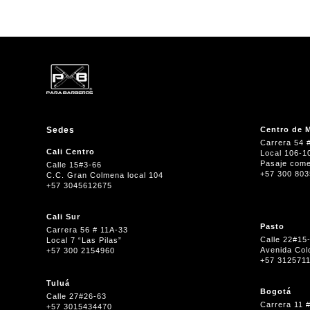
Sedes
Centro de M
Carrera 54 
Cali Centro
Local 106-1
Pasaje come
Calle 15#3-66
+57 300 80
C.C. Gran Colmena local 104
+57 3045612675
Cali Sur
Pasto
Carrera 56 # 11A-33
Calle 22#15
Local 7 “Las Pilas”
Avenida Col
+57 300 2154960
+57 312571
Tuluá
Bogotá
Calle 27#26-63
Carrera 11 
+57 3015434470