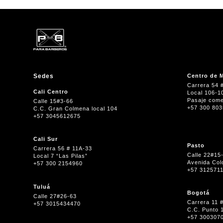
Sedes
Centro de M
Carrera 54 
Cali Centro
Local 106-1
Pasaje come
Calle 15#3-66
+57 300 80
C.C. Gran Colmena local 104
+57 3045612675
Cali Sur
Pasto
Carrera 56 # 11A-33
Calle 22#15
Local 7 “Las Pilas”
Avenida Col
+57 300 2154960
+57 312571
Tuluá
Bogotá
Calle 27#26-63
Carrera 11 
+57 3015434470
C.C. Punto 
+57 300307