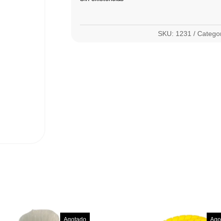
SKU:
1231
Catego
Agotado
Ago