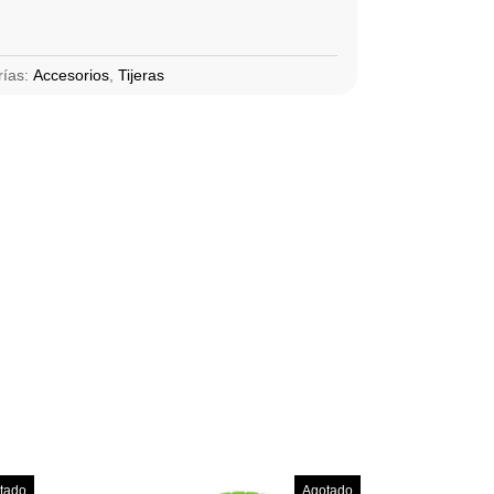
rías:
Accesorios
,
Tijeras
tado
Agotado