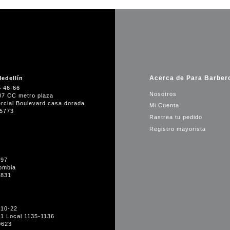
Acerca de Para Barber
edellín
# 46-66
Nosotros
07 CC metro plaza
rcial Boulevard casa dorada
Mi Cuenta
35773
Rastrea tu pedido
Registro mayorista
-97
ombia
1831
#10-22
11 Local 1135-1136
0623