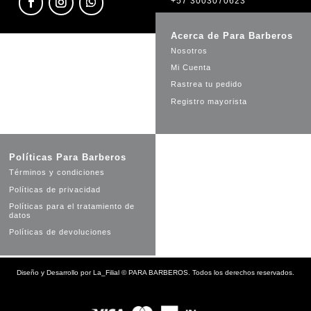
+57 3003070623
Acerca de Para Barberos
Nosotros
Mi Cuenta
Rastrea tu pedido
Registro mayorista
Políticas Para Barberos
Términos y condiciones
Políticas de privacidad
Políticas para el tratamiento de
datos
Políticas de devoluciones
Diseño y Desarrollo por
La_Filial
©
PARA BARBEROS. Todos los derechos reservados.