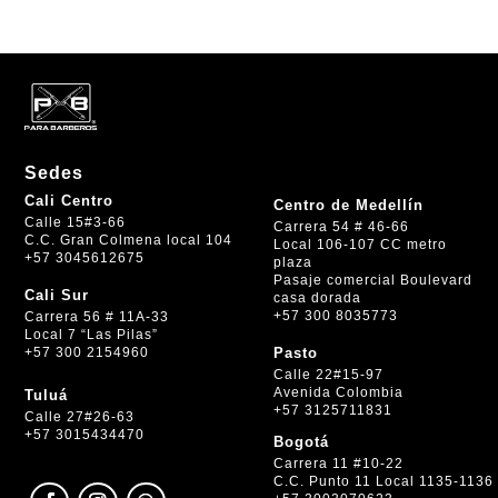
Sedes
Cali Centro
Centro de Medellín
Calle 15#3-66
Carrera 54 # 46-66
C.C. Gran Colmena local 104
Local 106-107 CC metro
+57 3045612675
plaza
Pasaje comercial Boulevard
Cali Sur
casa dorada
+57 300 8035773
Carrera 56 # 11A-33
Local 7 “Las Pilas”
+57 300 2154960
Pasto
Calle 22#15-97
Avenida Colombia
Tuluá
+57 3125711831
Calle 27#26-63
+57 3015434470
Bogotá
Carrera 11 #10-22
C.C. Punto 11 Local 1135-1136