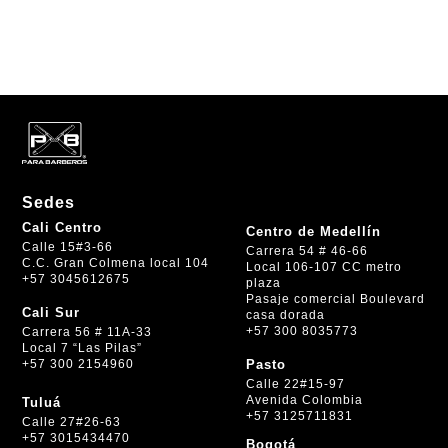
Sedes
Cali Centro
Centro de Medellín
Calle 15#3-66
Carrera 54 # 46-66
C.C. Gran Colmena local 104
Local 106-107 CC metro
+57 3045612675
plaza
Pasaje comercial Boulevard
Cali Sur
casa dorada
+57 300 8035773
Carrera 56 # 11A-33
Local 7 “Las Pilas”
+57 300 2154960
Pasto
Calle 22#15-97
Avenida Colombia
Tuluá
+57 3125711831
Calle 27#26-63
+57 3015434470
Bogotá