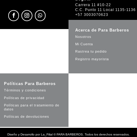
Carrera 11 #10-22
C.C. Punto 11 Local 1135-1136
+57 3003070623
Acerca de Para Barberos
Nosotros
Mi Cuenta
Rastrea tu pedido
Registro mayorista
Políticas Para Barberos
Términos y condiciones
Políticas de privacidad
Políticas para el tratamiento de
datos
Políticas de devoluciones
Diseño y Desarrollo por
La_Filial
©
PARA BARBEROS. Todos los derechos reservados.