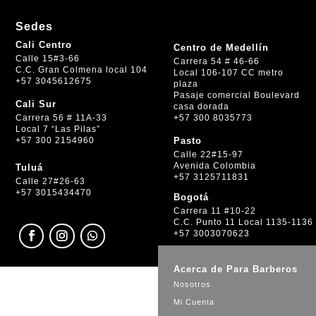
Sedes
Cali Centro
Centro de Medellín
Calle 15#3-66
Carrera 54 # 46-66
C.C. Gran Colmena local 104
Local 106-107 CC metro
+57 3045612675
plaza
Pasaje comercial Boulevard
Cali Sur
casa dorada
+57 300 8035773
Carrera 56 # 11A-33
Local 7 “Las Pilas”
+57 300 2154960
Pasto
Calle 22#15-97
Avenida Colombia
Tuluá
+57 3125711831
Calle 27#26-63
+57 3015434470
Bogotá
Carrera 11 #10-22
C.C. Punto 11 Local 1135-1136
+57 3003070623
Acerca de Para Barberos
Nosotros
Mi Cuenta