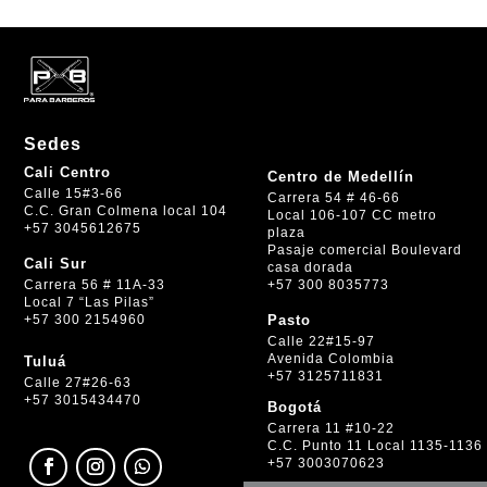
Sedes
Cali Centro
Centro de Medellín
Calle 15#3-66
Carrera 54 # 46-66
C.C. Gran Colmena local 104
Local 106-107 CC metro
+57 3045612675
plaza
Pasaje comercial Boulevard
Cali Sur
casa dorada
+57 300 8035773
Carrera 56 # 11A-33
Local 7 “Las Pilas”
+57 300 2154960
Pasto
Calle 22#15-97
Avenida Colombia
Tuluá
+57 3125711831
Calle 27#26-63
+57 3015434470
Bogotá
Carrera 11 #10-22
C.C. Punto 11 Local 1135-1136
+57 3003070623