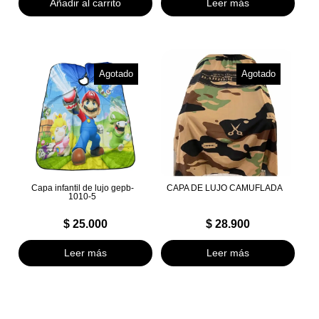
Añadir al carrito
Leer más
Agotado
Agotado
Capa infantil de lujo gepb-
CAPA DE LUJO CAMUFLADA
1010-5
$
25.000
$
28.900
Leer más
Leer más