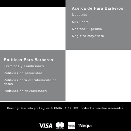
Acerca de Para Barberos
Nosotros
Mi Cuenta
Rastrea tu pedido
Registro mayorista
Políticas Para Barberos
Términos y condiciones
Políticas de privacidad
Políticas para el tratamiento de
datos
Políticas de devoluciones
Diseño y Desarrollo por
La_Filial
©
PARA BARBEROS. Todos los derechos reservados.