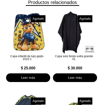
Productos relacionados
Agotado
Agotado
Capa infantil de lujo gepb-
Capa solo fondo extra grande
1010-1
XL
$
25.000
$
30.000
Leer más
Leer más
Agotado
Agotado