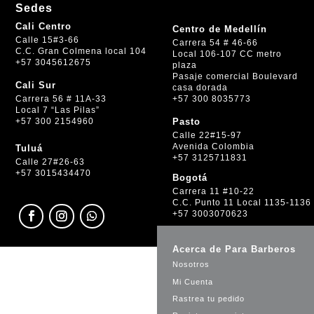
Sedes
Cali Centro
Centro de Medellín
Calle 15#3-66
Carrera 54 # 46-66
C.C. Gran Colmena local 104
Local 106-107 CC metro
+57 3045612675
plaza
Pasaje comercial Boulevard
Cali Sur
casa dorada
+57 300 8035773
Carrera 56 # 11A-33
Local 7 “Las Pilas”
+57 300 2154960
Pasto
Calle 22#15-97
Avenida Colombia
Tuluá
+57 3125711831
Calle 27#26-63
+57 3015434470
Bogotá
Carrera 11 #10-22
C.C. Punto 11 Local 1135-1136
+57 3003070623
Acerca de Para Barberos
Nosotros
Mi Cuenta
Rastrea tu pedido