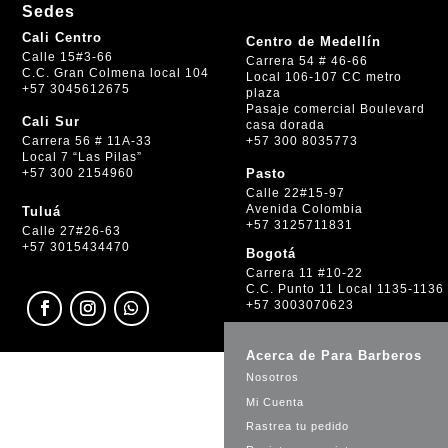
Sedes
Cali Centro
Centro de Medellín
Calle 15#3-66
Carrera 54 # 46-66
C.C. Gran Colmena local 104
Local 106-107 CC metro
+57 3045612675
plaza
Pasaje comercial Boulevard
Cali Sur
casa dorada
+57 300 8035773
Carrera 56 # 11A-33
Local 7 “Las Pilas”
+57 300 2154960
Pasto
Calle 22#15-97
Avenida Colombia
Tuluá
+57 3125711831
Calle 27#26-63
+57 3015434470
Bogotá
Carrera 11 #10-22
C.C. Punto 11 Local 1135-1136
+57 3003070623
Acerca de Para Barberos
Nosotros
Mi Cuenta
Rastrea tu pedido