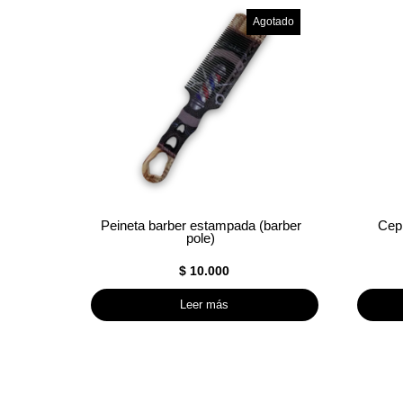
Agotado
Peineta barber estampada (barber
Cepi
pole)
$
10.000
Leer más