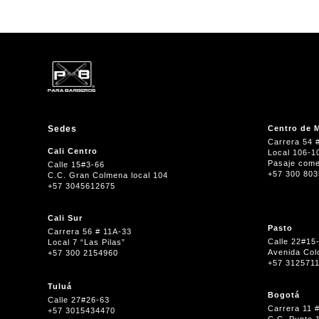
Sedes
Centro de M
Carrera 54 
Cali Centro
Local 106-1
Pasaje come
Calle 15#3-66
+57 300 80
C.C. Gran Colmena local 104
+57 3045612675
Cali Sur
Pasto
Carrera 56 # 11A-33
Calle 22#15
Local 7 “Las Pilas”
Avenida Col
+57 300 2154960
+57 312571
Tuluá
Bogotá
Calle 27#26-63
Carrera 11 
+57 3015434470