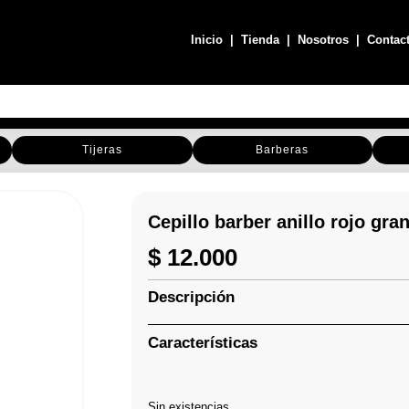
Inicio
|
Tienda
|
Nosotros
|
Contac
Tijeras
Barberas
Cepillo barber anillo rojo gr
$
12.000
Descripción
Características
Sin existencias