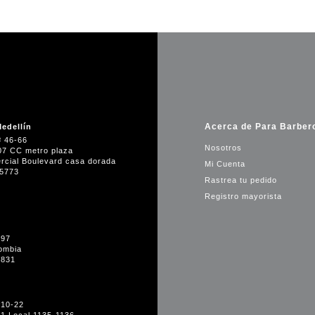
Acerca de Para Barber
edellín
# 46-66
Nosotros
07 CC metro plaza
rcial Boulevard casa dorada
Mi Cuenta
35773
Rastrea tu pedido
Registro mayorista
-97
ombia
1831
#10-22