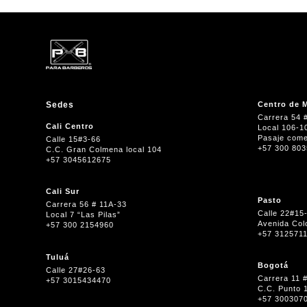
Sedes
Centro de M
Carrera 54 
Cali Centro
Local 106-1
Pasaje come
Calle 15#3-66
+57 300 80
C.C. Gran Colmena local 104
+57 3045612675
Cali Sur
Pasto
Carrera 56 # 11A-33
Calle 22#15
Local 7 “Las Pilas”
Avenida Col
+57 300 2154960
+57 312571
Tuluá
Bogotá
Calle 27#26-63
Carrera 11 
+57 3015434470
C.C. Punto 
+57 300307