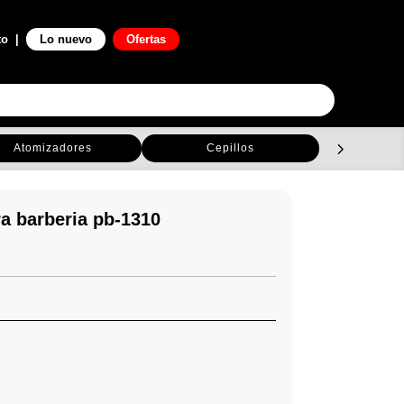
0

to
|
Lo nuevo
Ofertas
Atomizadores
Cepillos
C
a barberia pb-1310
0.