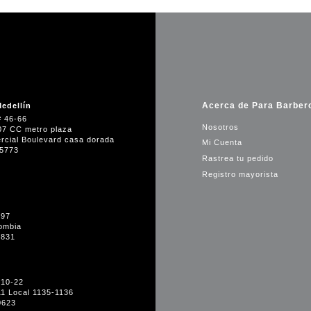
Acerca de Para Barber
edellín
# 46-66
Nosotros
07 CC metro plaza
rcial Boulevard casa dorada
Mi Cuenta
35773
Rastrea tu pedido
Registro mayorista
-97
ombia
1831
#10-22
11 Local 1135-1136
0623