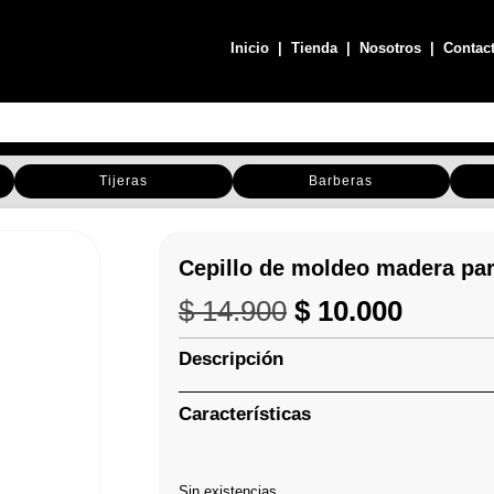
Inicio
|
Tienda
|
Nosotros
|
Contac
Tijeras
Barberas
Cepillo de moldeo madera par
El
El
$
14.900
$
10.000
precio
precio
original
actual
Descripción
era:
es:
$ 14.900.
$ 10.00
Características
Sin existencias