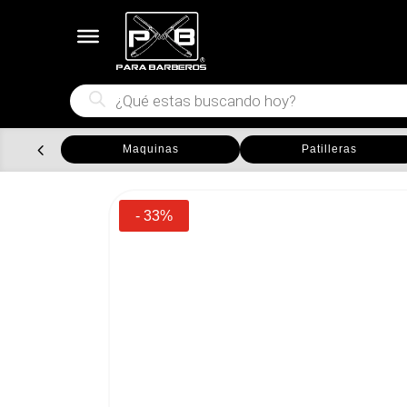
Búsqueda
de
productos
Maquinas
Patilleras
- 33%