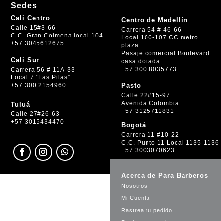
Sedes
Cali Centro
Centro de Medellín
Calle 15#3-66
Carrera 54 # 46-66
C.C. Gran Colmena local 104
Local 106-107 CC metro
+57 3045612675
plaza
Pasaje comercial Boulevard
Cali Sur
casa dorada
+57 300 8035773
Carrera 56 # 11A-33
Local 7 “Las Pilas”
+57 300 2154960
Pasto
Calle 22#15-97
Avenida Colombia
Tuluá
+57 3125711831
Calle 27#26-63
+57 3015434470
Bogotá
Carrera 11 #10-22
C.C. Punto 11 Local 1135-1136
+57 3003070623
Acerca de Para Barberos
Nosotros
Mi Cuenta
Rastrea tu pedido