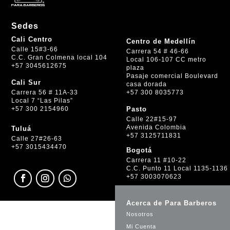
Sedes
Cali Centro
Centro de Medellín
Calle 15#3-66
Carrera 54 # 46-66
C.C. Gran Colmena local 104
Local 106-107 CC metro
+57 3045612675
plaza
Pasaje comercial Boulevard
Cali Sur
casa dorada
+57 300 8035773
Carrera 56 # 11A-33
Local 7 “Las Pilas”
+57 300 2154960
Pasto
Calle 22#15-97
Avenida Colombia
Tuluá
+57 3125711831
Calle 27#26-63
+57 3015434470
Bogotá
Carrera 11 #10-22
C.C. Punto 11 Local 1135-1136
+57 3003070623
Acerca de Para Barberos
Nosotros
Mi Cuenta