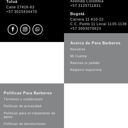
Avenida Colombia
Tuluá
+57 3125711831
Calle 27#26-63
+57 3015434470
Bogotá
Carrera 11 #10-22
C.C. Punto 11 Local 1135-1136
+57 3003070623
Acerca de Para Barberos
Nosotros
Mi Cuenta
Rastrea tu pedido
Registro mayorista
Políticas Para Barberos
Términos y condiciones
Políticas de privacidad
Políticas para el tratamiento de
datos
Políticas de devoluciones