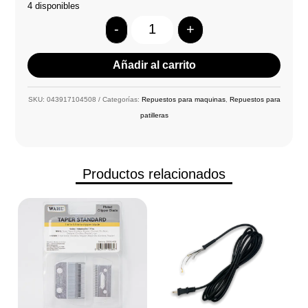
4 disponibles
-
+
Quantity
Añadir al carrito
SKU:
043917104508
Categorías:
Repuestos para maquinas
,
Repuestos para
patilleras
Productos relacionados