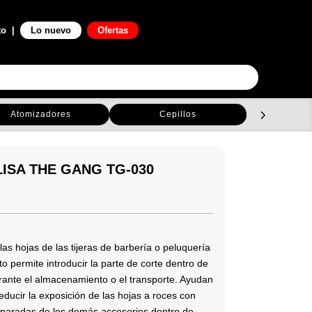
0

to
|
Lo nuevo
Ofertas
Atomizadores
Cepillos
C
ISA THE GANG TG-030
as hojas de las tijeras de barbería o peluquería
 permite introducir la parte de corte dentro de
urante el almacenamiento o el transporte. Ayudan
 reducir la exposición de las hojas a roces con
eparadas de los demás accesorios dentro de