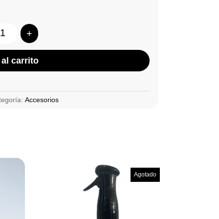
+
Quantity
al carrito
tegoría:
Accesorios
Agotado