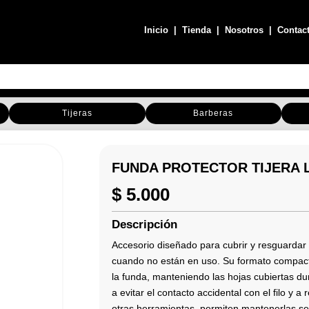
Inicio
|
Tienda
|
Nosotros
|
Contac
Tijeras
Barberas
FUNDA PROTECTOR TIJERA L
$
5.000
Descripción
Accesorio diseñado para cubrir y resguardar l
cuando no están en uso. Su formato compacto
la funda, manteniendo las hojas cubiertas d
a evitar el contacto accidental con el filo y a
otras herramientas. permiten mantenerlas s