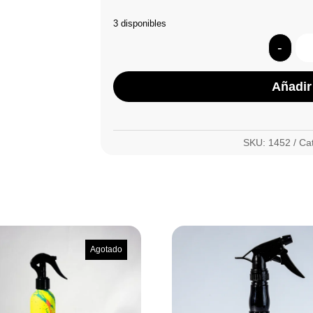
3 disponibles
-
Añadir 
SKU:
1452
Ca
Agotado