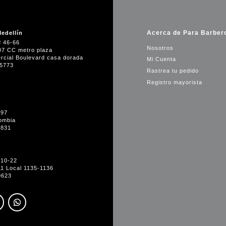
Acerca de Para Barber
edellín
# 46-66
Nosotros
07 CC metro plaza
rcial Boulevard casa dorada
Mi Cuenta
35773
Rastrea tu pedido
Registro mayorista
-97
ombia
1831
#10-22
11 Local 1135-1136
0623