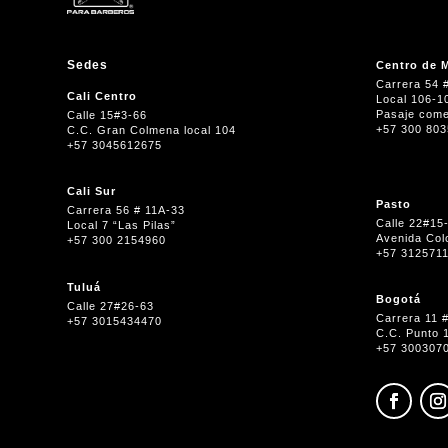
Sedes
Centro de M
Carrera 54 
Cali Centro
Local 106-1
Pasaje come
Calle 15#3-66
+57 300 80
C.C. Gran Colmena local 104
+57 3045612675
Cali Sur
Pasto
Carrera 56 # 11A-33
Calle 22#15
Local 7 “Las Pilas”
Avenida Col
+57 300 2154960
+57 312571
Tuluá
Bogotá
Calle 27#26-63
Carrera 11 
+57 3015434470
C.C. Punto 
+57 300307