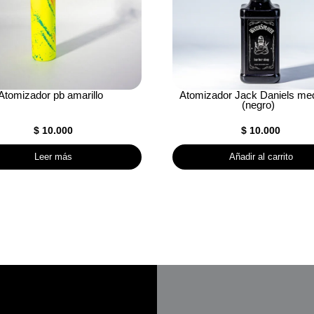
Atomizador pb amarillo
Atomizador Jack Daniels me
(negro)
$
10.000
$
10.000
Leer más
Añadir al carrito