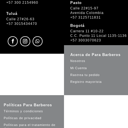
+57 300 2154960
Pasto
Calle 22#15-97
Avenida Colombia
Tuluá
+57 3125711831
Calle 27#26-63
+57 3015434470
Bogotá
Carrera 11 #10-22
C.C. Punto 11 Local 1135-1136
+57 3003070623
Acerca de Para Barberos
Nosotros
Mi Cuenta
Rastrea tu pedido
Registro mayorista
Políticas Para Barberos
Términos y condiciones
Políticas de privacidad
Políticas para el tratamiento de