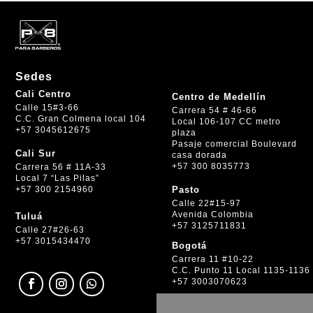
Sedes
Cali Centro
Centro de Medellín
Calle 15#3-66
Carrera 54 # 46-66
C.C. Gran Colmena local 104
Local 106-107 CC metro
+57 3045612675
plaza
Pasaje comercial Boulevard
Cali Sur
casa dorada
+57 300 8035773
Carrera 56 # 11A-33
Local 7 “Las Pilas”
+57 300 2154960
Pasto
Calle 22#15-97
Avenida Colombia
Tuluá
+57 3125711831
Calle 27#26-63
+57 3015434470
Bogotá
Carrera 11 #10-22
C.C. Punto 11 Local 1135-1136
+57 3003070623