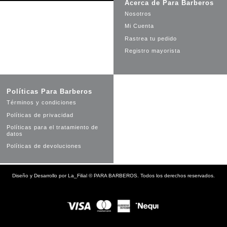
Acerca de Para Barberos
Nosotros
Mi Cuenta
Rastrea tu pedido
Registro mayorista
Políticas Para Barberos
Términos y condiciones
Políticas de privacidad
Políticas para el tratamiento de
datos
Políticas de devoluciones
Diseño y Desarrollo por
La_Filial
©
PARA BARBEROS. Todos los derechos reservados.