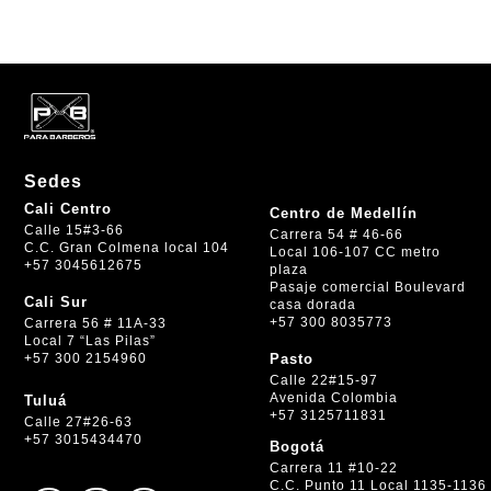
Sedes
Cali Centro
Centro de Medellín
Calle 15#3-66
Carrera 54 # 46-66
C.C. Gran Colmena local 104
Local 106-107 CC metro
+57 3045612675
plaza
Pasaje comercial Boulevard
Cali Sur
casa dorada
+57 300 8035773
Carrera 56 # 11A-33
Local 7 “Las Pilas”
+57 300 2154960
Pasto
Calle 22#15-97
Avenida Colombia
Tuluá
+57 3125711831
Calle 27#26-63
+57 3015434470
Bogotá
Carrera 11 #10-22
C.C. Punto 11 Local 1135-1136