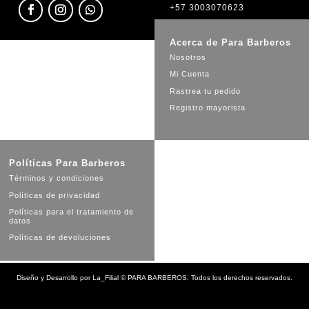
+57 3003070623
Acerca de Para Barberos
Nosotros
Mi Cuenta
Rastrea tu pedido
Registro mayorista
Políticas Para Barberos
Términos y condiciones
Políticas de privacidad
Políticas para el tratamiento de
datos
Políticas de devoluciones
Diseño y Desarrollo por
La_Filial
©
PARA BARBEROS. Todos los derechos reservados.