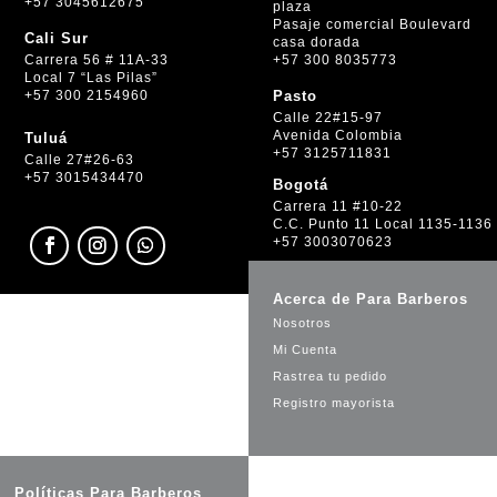
+57 3045612675
plaza
Pasaje comercial Boulevard
Cali Sur
casa dorada
+57 300 8035773
Carrera 56 # 11A-33
Local 7 “Las Pilas”
+57 300 2154960
Pasto
Calle 22#15-97
Avenida Colombia
Tuluá
+57 3125711831
Calle 27#26-63
+57 3015434470
Bogotá
Carrera 11 #10-22
C.C. Punto 11 Local 1135-1136
+57 3003070623
Acerca de Para Barberos
Nosotros
Mi Cuenta
Rastrea tu pedido
Registro mayorista
Políticas Para Barberos