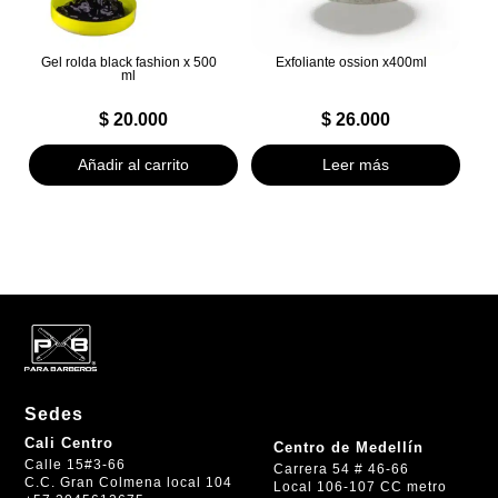
Gel rolda black fashion x 500
Exfoliante ossion x400ml
ml
$
20.000
$
26.000
Añadir al carrito
Leer más
Sedes
Cali Centro
Centro de Medellín
Calle 15#3-66
Carrera 54 # 46-66
C.C. Gran Colmena local 104
Local 106-107 CC metro