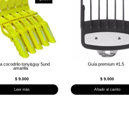
a cocodrilo tony&guy 5und
Guía premium #1.5
amarilla
$
9.000
$
9.000
Leer más
Añadir al carrito