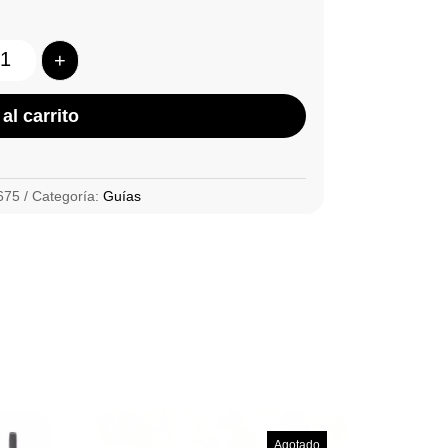
+
Quantity
al carrito
675
Categoría:
Guías
Agotado