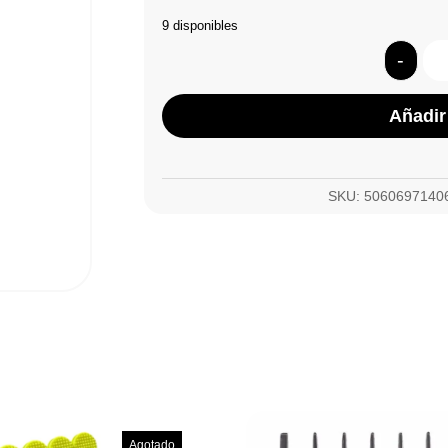
9 disponibles
-
Añadir 
SKU:
5060697140
Agotado