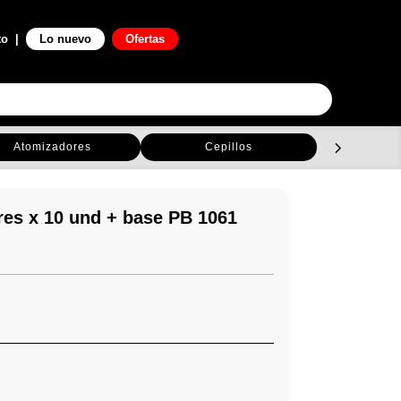
0

to
|
Lo nuevo
Ofertas
Atomizadores
Cepillos
C
ores x 10 und + base PB 1061