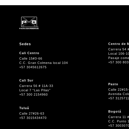
Sedes
Centro de M
Carrera 54 
Cali Centro
Local 106-1
Pasaje come
Calle 15#3-66
+57 300 80
C.C. Gran Colmena local 104
+57 3045612675
Cali Sur
Pasto
Carrera 56 # 11A-33
Calle 22#15
Local 7 “Las Pilas”
Avenida Col
+57 300 2154960
+57 312571
Tuluá
Bogotá
Calle 27#26-63
Carrera 11 
+57 3015434470
C.C. Punto 
+57 300307