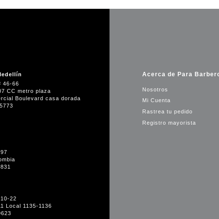
Acerca de Para Barber
edellín
# 46-66
Nosotros
07 CC metro plaza
rcial Boulevard casa dorada
Mi Cuenta
35773
Rastrea tu pedido
Registro mayorista
-97
ombia
1831
#10-22
11 Local 1135-1136
0623