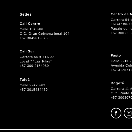
Sedes
Centro de M
Carrera 54 
Cali Centro
Local 106-1
Pasaje come
Calle 15#3-66
+57 300 80
C.C. Gran Colmena local 104
+57 3045612675
Cali Sur
Pasto
Carrera 56 # 11A-33
Calle 22#15
Local 7 “Las Pilas”
Avenida Col
+57 300 2154960
+57 312571
Tuluá
Bogotá
Calle 27#26-63
Carrera 11 
+57 3015434470
C.C. Punto 
+57 300307