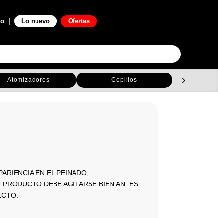
0

to
|
Lo nuevo
Ofertas
Atomizadores
Cepillos
C
ARIENCIA EN EL PEINADO,
PRODUCTO DEBE AGITARSE BIEN ANTES
ECTO.