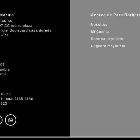
Acerca de Para Barber
edellín
# 46-66
Nosotros
07 CC metro plaza
rcial Boulevard casa dorada
Mi Cuenta
35773
Rastrea tu pedido
Registro mayorista
-97
ombia
1831
#10-22
11 Local 1135-1136
0623