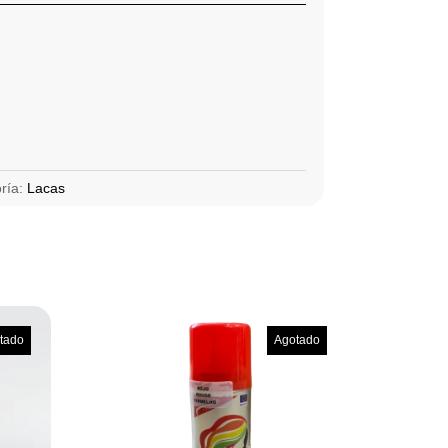
ría:
Lacas
tado
Agotado