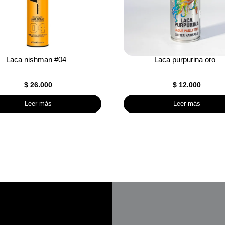
Laca nishman #04
Laca purpurina oro
$
26.000
$
12.000
Leer más
Leer más