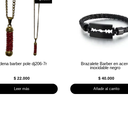
ena barber pole dj206-7r
Brazalete Barber en acer
inoxidable negro
$
22.000
$
40.000
Leer más
Añadir al carrito