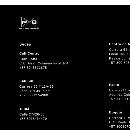
Sedes
Centro de M
Carrera 54 
Cali Centro
Local 106-1
Pasaje come
Calle 15#3-66
+57 300 80
C.C. Gran Colmena local 104
+57 3045612675
Cali Sur
Pasto
Carrera 56 # 11A-33
Calle 22#15
Local 7 “Las Pilas”
Avenida Col
+57 300 2154960
+57 312571
Tuluá
Bogotá
Calle 27#26-63
Carrera 11 
+57 3015434470
C.C. Punto 
+57 300307