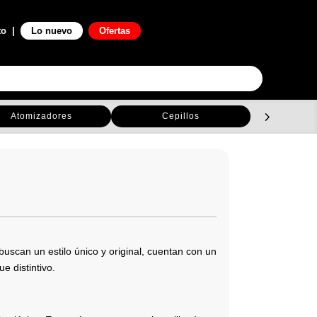
0

to
|
Lo nuevo
Ofertas
Atomizadores
Cepillos
C
uscan un estilo único y original, cuentan con un
e distintivo.