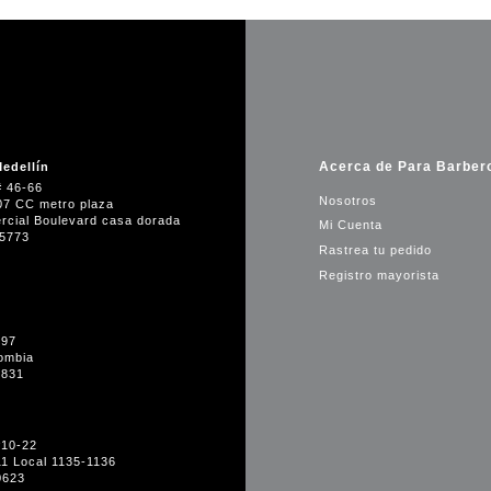
Acerca de Para Barber
edellín
# 46-66
Nosotros
07 CC metro plaza
rcial Boulevard casa dorada
Mi Cuenta
35773
Rastrea tu pedido
Registro mayorista
-97
ombia
1831
#10-22
11 Local 1135-1136
0623