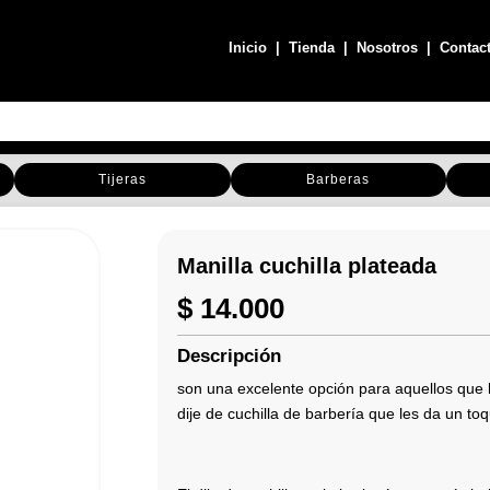
Inicio
|
Tienda
|
Nosotros
|
Contac
Tijeras
Barberas
Manilla cuchilla plateada
$
14.000
Descripción
son una excelente opción para aquellos que b
dije de cuchilla de barbería que les da un toqu