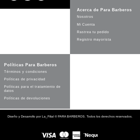
Acerca de Para Barberos
Nosotros
Mi Cuenta
Rastrea tu pedido
Registro mayorista
Políticas Para Barberos
Términos y condiciones
Políticas de privacidad
Políticas para el tratamiento de
datos
Políticas de devoluciones
Diseño y Desarrollo por
La_Filial
©
PARA BARBEROS. Todos los derechos reservados.