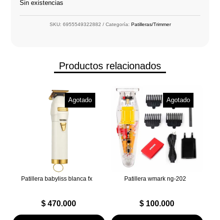
Sin existencias
SKU:
6955549322882
Categoría:
Patilleras/Trimmer
Productos relacionados
Agotado
Agotado
Patillera babyliss blanca fx
Patillera wmark ng-202
$
470.000
$
100.000