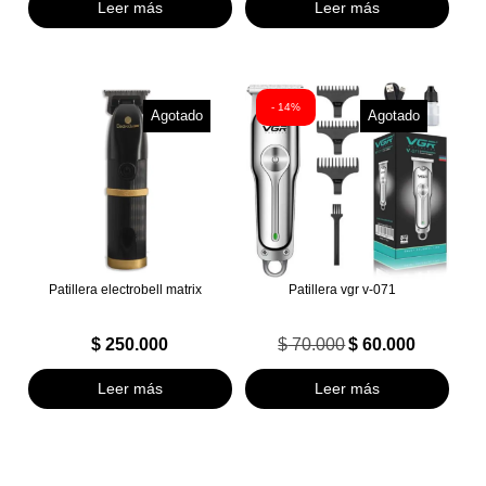
Leer más
Leer más
- 14%
Agotado
Agotado
Patillera electrobell matrix
Patillera vgr v-071
$
250.000
$
70.000
$
60.000
El
El
precio
precio
Leer más
Leer más
original
actual
era:
es:
$ 70.000.
$ 60.000.