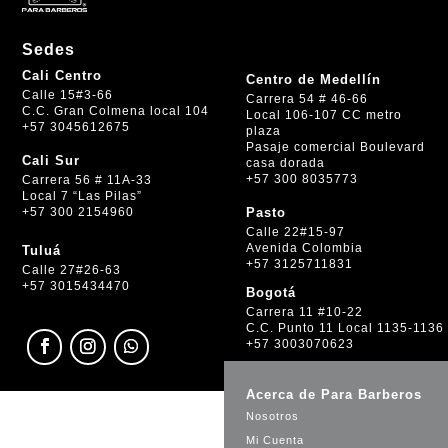
Sedes
Cali Centro
Centro de Medellín
Calle 15#3-66
Carrera 54 # 46-66
C.C. Gran Colmena local 104
Local 106-107 CC metro
+57 3045612675
plaza
Pasaje comercial Boulevard
Cali Sur
casa dorada
+57 300 8035773
Carrera 56 # 11A-33
Local 7 “Las Pilas”
+57 300 2154960
Pasto
Calle 22#15-97
Avenida Colombia
Tuluá
+57 3125711831
Calle 27#26-63
+57 3015434470
Bogotá
Carrera 11 #10-22
C.C. Punto 11 Local 1135-1136
+57 3003070623
Acerca de Para Barberos
Nosotros
Mi Cuenta