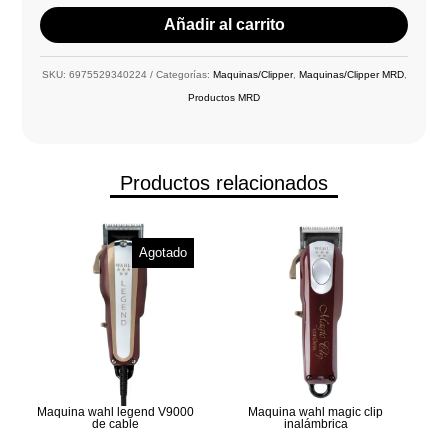
Añadir al carrito
SKU:
6975529340224
Categorías:
Maquinas/Clipper
,
Maquinas/Clipper MRD
,
Productos MRD
Productos relacionados
Agotado
Maquina wahl legend V9000
Maquina wahl magic clip
de cable
inalámbrica