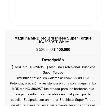
Maquina MRD pro Brushless Super Torque
HC‑3969ST White
$
520.000
$
400.000
El
El
precio
precio
Descripción
original
actual
era:
es:
💈 MRDpro HC‑3969ST | Máquina Profesional Brushless
$ 520.000.
$ 400.000.
Súper Torque
Distribuidor oficial en Colombia: PARABARBEROS
Potencia, precisión y resistencia en una sola máquina. La
MRDpro HC‑3969ST fue creada para los barberos que
exigen resultados impecables en cualquier tipo de
cabello. Equipada con un motor Brushless Super Torque
de alto rendimiento, esta herramienta lleva tus cortes al