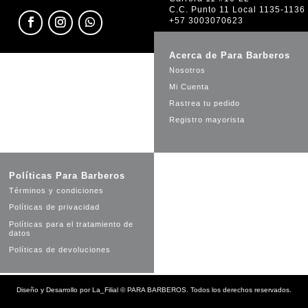
C.C. Punto 11 Local 1135-1136
+57 3003070623
Acerca de Para Barberos
Nosotros
Mi Cuenta
Rastrea tu pedido
Registro mayorista
Políticas Para Barberos
Términos y condiciones
Políticas de privacidad
Políticas para el tratamiento de
datos
Políticas de devoluciones
Diseño y Desarrollo por
La_Filial
©
PARA BARBEROS. Todos los derechos reservados.