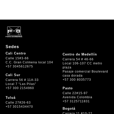
Sedes
Cali Centro
Centro de Medellín
Calle 15#3-66
Carrera 54 # 46-66
C.C. Gran Colmena local 104
Local 106-107 CC metro
+57 3045612675
plaza
Pasaje comercial Boulevard
Cali Sur
casa dorada
+57 300 8035773
Carrera 56 # 11A-33
Local 7 “Las Pilas”
+57 300 2154960
Pasto
Calle 22#15-97
Avenida Colombia
Tuluá
+57 3125711831
Calle 27#26-63
+57 3015434470
Bogotá
Carrera 11 #10-22