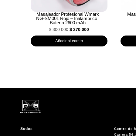
Masajeador Profesional Wmark
Masa
NG-SM001 Rojo – Inalámbrico |
Batería 2600 mAh
El
El
$
300.000
$
270.000
precio
precio
Añadir al carrito
original
actual
era:
es:
$ 300.000.
$ 270.000.
Sedes
Centro de M
Carrera 54 