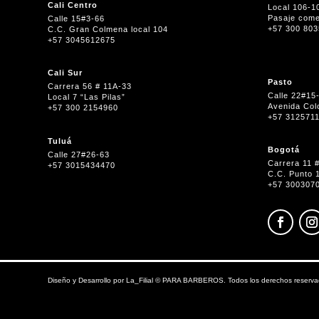
Cali Centro
Local 106-1
Pasaje come
Calle 15#3-66
+57 300 80
C.C. Gran Colmena local 104
+57 3045612675
Cali Sur
Pasto
Carrera 56 # 11A-33
Calle 22#15
Local 7 “Las Pilas”
Avenida Col
+57 300 2154960
+57 312571
Tuluá
Bogotá
Calle 27#26-63
Carrera 11 
+57 3015434470
C.C. Punto 
+57 300307
Diseño y Desarrollo por
La_Filial
©
PARA BARBEROS. Todos los derechos reserva