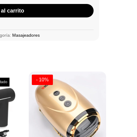
al carrito
goría:
Masajeadores
- 10%
tado