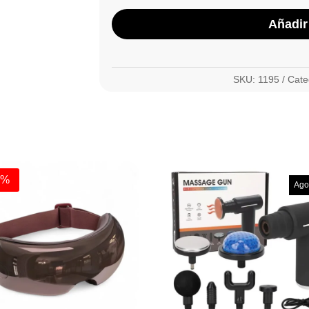
Añadir 
SKU:
1195
Cate
0%
Ago