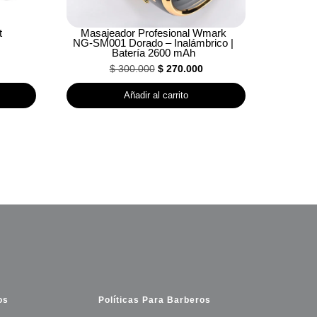
t
Masajeador Profesional Wmark
NG-SM001 Dorado – Inalámbrico |
Batería 2600 mAh
El
El
$
300.000
$
270.000
precio
precio
Añadir al carrito
original
actual
era:
es:
$ 300.000.
$ 270.000.
os
Políticas Para Barberos