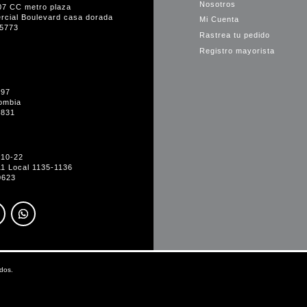
Nosotros
07 CC metro plaza
rcial Boulevard casa dorada
Mi Cuenta
35773
Rastrea tu pedido
Registro mayorista
-97
ombia
1831
#10-22
11 Local 1135-1136
0623
dos.