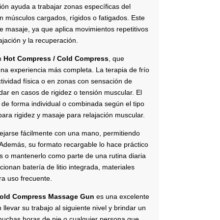
ón ayuda a trabajar zonas específicas del
n músculos cargados, rígidos o fatigados. Este
de masaje, ya que aplica movimientos repetitivos
ajación y la recuperación.
ón
Hot Compress / Cold Compress
, que
una experiencia más completa. La terapia de frío
tividad física o en zonas con sensación de
dar en casos de rigidez o tensión muscular. El
 de forma individual o combinada según el tipo
 para rigidez y masaje para relajación muscular.
jarse fácilmente con una mano, permitiendo
 Además, su formato recargable lo hace práctico
jes o mantenerlo como parte de una rutina diaria
ionan batería de litio integrada, materiales
ra uso frecuente.
Cold Compress Massage Gun
es una excelente
llevar su trabajo al siguiente nivel y brindar un
muchas horas de pie o cualquier persona que