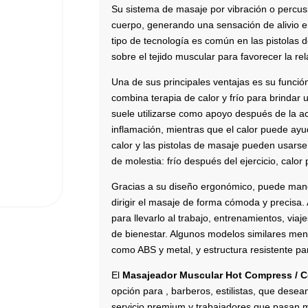
Su sistema de masaje por vibración o percusi
cuerpo, generando una sensación de alivio e
tipo de tecnología es común en las pistolas 
sobre el tejido muscular para favorecer la rel
Una de sus principales ventajas es su funci
combina terapia de calor y frío para brindar 
suele utilizarse como apoyo después de la ac
inflamación, mientras que el calor puede ayu
calor y las pistolas de masaje pueden usarse
de molestia: frío después del ejercicio, calor
Gracias a su diseño ergonómico, puede mane
dirigir el masaje de forma cómoda y precisa.
para llevarlo al trabajo, entrenamientos, via
de bienestar. Algunos modelos similares menc
como ABS y metal, y estructura resistente pa
El
Masajeador Muscular Hot Compress / 
opción para , barberos, estilistas, que desean 
servicio premium y trabajadores que pasan 