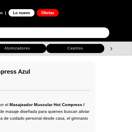
0

to
|
Lo nuevo
Ofertas
Atomizadores
Cepillos
C
press Azul
con el
Masajeador Muscular Hot Compress /
a de masaje diseñada para quienes buscan aliviar
tina de cuidado personal desde casa, el gimnasio