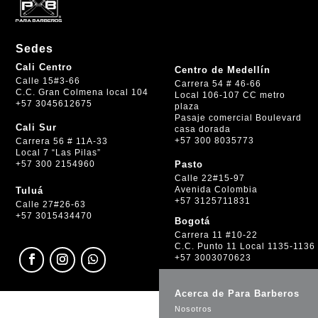
Sedes
Cali Centro
Centro de Medellín
Calle 15#3-66
Carrera 54 # 46-66
C.C. Gran Colmena local 104
Local 106-107 CC metro
+57 3045612675
plaza
Pasaje comercial Boulevard
Cali Sur
casa dorada
+57 300 8035773
Carrera 56 # 11A-33
Local 7 “Las Pilas”
+57 300 2154960
Pasto
Calle 22#15-97
Avenida Colombia
Tuluá
+57 3125711831
Calle 27#26-63
+57 3015434470
Bogotá
Carrera 11 #10-22
C.C. Punto 11 Local 1135-1136
+57 3003070623
Acerca de Para Barberos
Nosotros