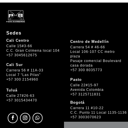
Sedes
Cali Centro
Centro de Medellín
Calle 15#3-66
Carrera 54 # 46-66
C.C. Gran Colmena local 104
Local 106-107 CC metro
+57 3045612675
plaza
Pasaje comercial Boulevard
Cali Sur
casa dorada
+57 300 8035773
Carrera 56 # 11A-33
Local 7 “Las Pilas”
+57 300 2154960
Pasto
Calle 22#15-97
Avenida Colombia
Tuluá
+57 3125711831
Calle 27#26-63
+57 3015434470
Bogotá
Carrera 11 #10-22
C.C. Punto 11 Local 1135-1136
+57 3003070623