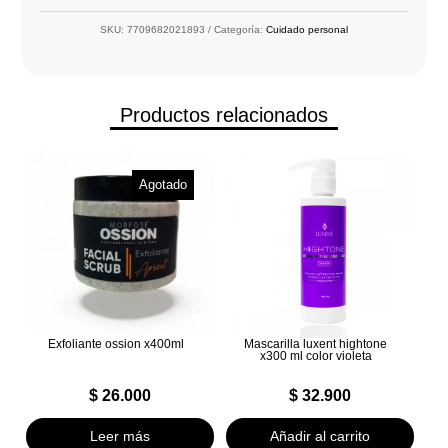
SKU:
7709682021893
Categoría:
Cuidado personal
Productos relacionados
Agotado
Exfoliante ossion x400ml
Mascarilla luxent hightone
x300 ml color violeta
$
26.000
$
32.900
Leer más
Añadir al carrito