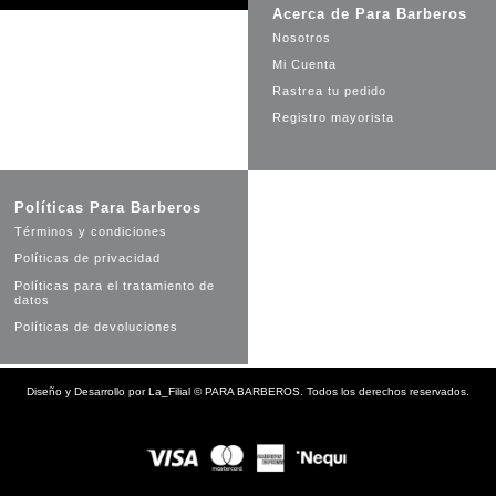
Acerca de Para Barberos
Nosotros
Mi Cuenta
Rastrea tu pedido
Registro mayorista
Políticas Para Barberos
Términos y condiciones
Políticas de privacidad
Políticas para el tratamiento de
datos
Políticas de devoluciones
Diseño y Desarrollo por
La_Filial
©
PARA BARBEROS. Todos los derechos reservados.