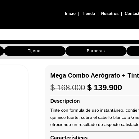
Inicio
|
Tienda
|
Nosotros
|
Contac
Tijeras
Barberas
Mega Combo Aerógrafo + Tint
El
El
$
168.000
$
139.900
precio
prec
original
actu
Descripción
era:
es:
Tinte con formula de uso instantáneo, contie
$ 168.000.
$ 13
químico fuerte, cubre el cabello blanco a Gr
ofreciendo un resultado de aspecto satisfacto
Características