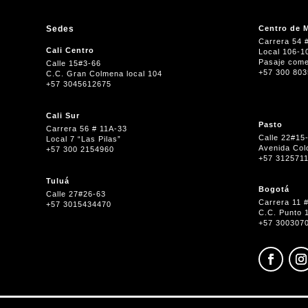
Sedes
Centro de M
Carrera 54 
Cali Centro
Local 106-1
Pasaje come
Calle 15#3-66
+57 300 80
C.C. Gran Colmena local 104
+57 3045612675
Cali Sur
Pasto
Carrera 56 # 11A-33
Calle 22#15
Local 7 “Las Pilas”
Avenida Col
+57 300 2154960
+57 312571
Tuluá
Bogotá
Calle 27#26-63
Carrera 11 
+57 3015434470
C.C. Punto 
+57 300307