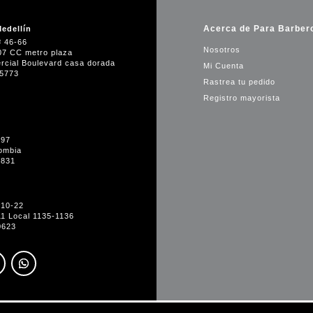
Acerca de Para Barber
edellín
# 46-66
Nosotros
07 CC metro plaza
rcial Boulevard casa dorada
Mi Cuenta
35773
Rastrea tu pedido
Registro mayorista
-97
ombia
1831
#10-22
11 Local 1135-1136
0623