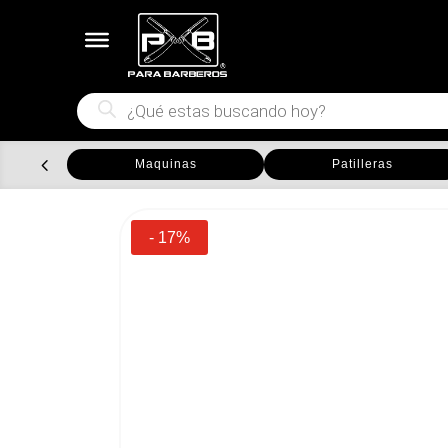
Búsqueda
de
productos
Maquinas
Patilleras
- 17%