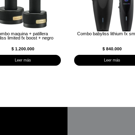
mbo maquina + patillera
Combo babyliss lithium fx s
iss limited fx boost + negro
$
1.200.000
$
840.000
Leer más
Leer más