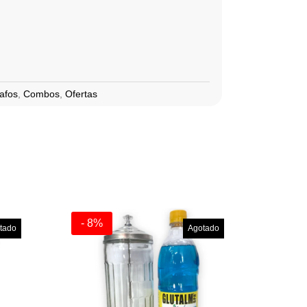
afos
,
Combos
,
Ofertas
- 8%
tado
Agotado