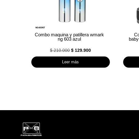
Combo maquina y patillera wmark
Co
ng 603 azul
babyl
El
El
$
210.000
$
129.900
precio
precio
Leer más
original
actual
era:
es:
$ 210.000.
$ 129.900.