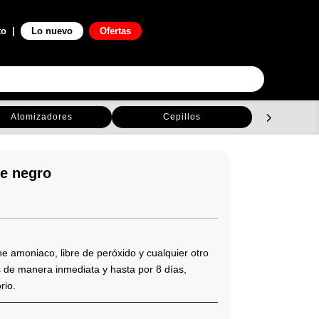
0

to
|
Lo nuevo
Ofertas
Atomizadores
Cepillos
C
e negro
io
al
ne amoniaco, libre de peróxido y cualquier otro
9.900.
is de manera inmediata y hasta por 8 días,
rio.