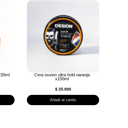
155ml
Cera ossion ultra hold naranja
x150ml
$
25.000
Añadir al carrito