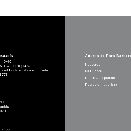
Acerca de Para Barber
edellín
# 46-66
Nosotros
07 CC metro plaza
rcial Boulevard casa dorada
Mi Cuenta
35773
Rastrea tu pedido
Registro mayorista
-97
ombia
1831
#10-22