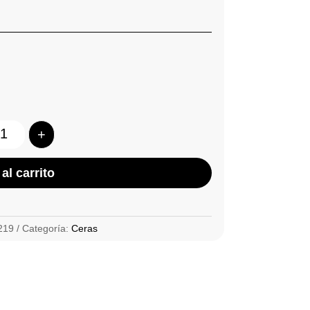
+
Quantity
al carrito
219
Categoría:
Ceras