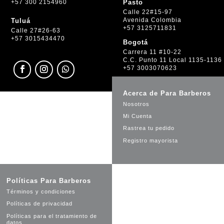
+57 300 2154960
Pasto
Calle 22#15-97
Avenida Colombia
Tuluá
+57 3125711831
Calle 27#26-63
+57 3015434470
Bogotá
Carrera 11 #10-22
C.C. Punto 11 Local 1135-1136
+57 3003070623
Acerca de Para Barberos
Nosotros
Mi Cuenta
Rastrea tu pedido
Registro mayorista
Políticas Para Barberos
Términos y condiciones
Políticas de privacidad
Políticas para el tratamiento de
datos