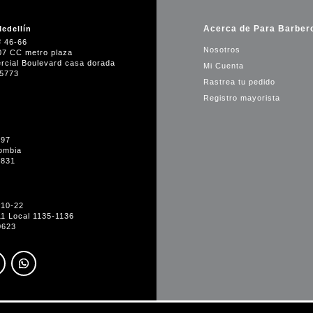
Acerca de Para Barber
edellín
# 46-66
Nosotros
07 CC metro plaza
rcial Boulevard casa dorada
Mi Cuenta
35773
Rastrea tu pedido
Registro mayorista
-97
ombia
1831
#10-22
11 Local 1135-1136
0623