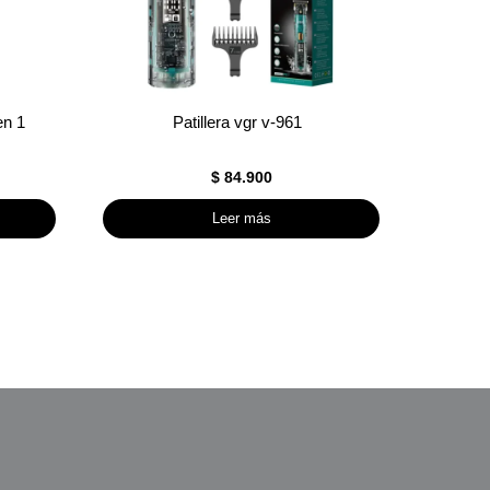
en 1
Patillera vgr v-961
$
84.900
Leer más