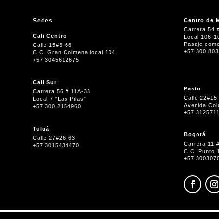
Sedes
Centro de M
Carrera 54 
Cali Centro
Local 106-1
Pasaje come
Calle 15#3-66
+57 300 80
C.C. Gran Colmena local 104
+57 3045612675
Cali Sur
Pasto
Carrera 56 # 11A-33
Calle 22#15
Local 7 “Las Pilas”
Avenida Col
+57 300 2154960
+57 312571
Tuluá
Bogotá
Calle 27#26-63
Carrera 11 
+57 3015434470
C.C. Punto 
+57 300307