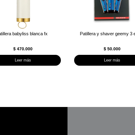
tillera babyliss blanca fx
Patillera y shaver geemy 3 
$
470.000
$
50.000
Leer más
Leer más