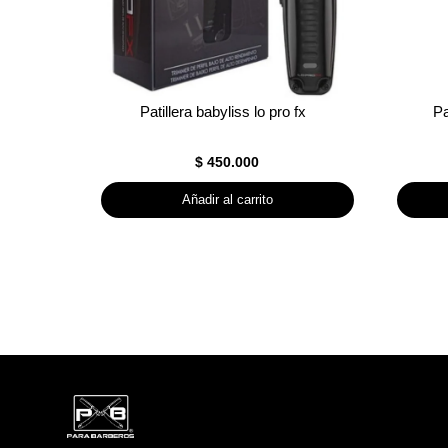
Patillera babyliss lo pro fx
Pa
$
450.000
Añadir al carrito