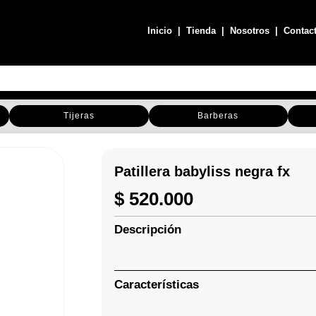
Inicio
|
Tienda
|
Nosotros
|
Contac
Tijeras
Barberas
Patillera babyliss negra fx
$
520.000
Descripción
Características