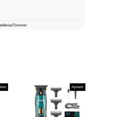
atilleras/Trimmer
tado
Agotado