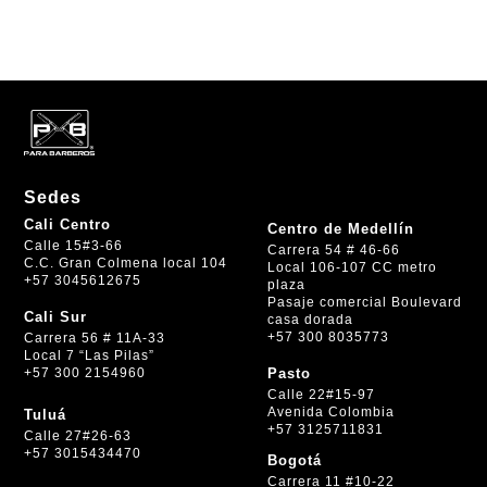
Sedes
Cali Centro
Centro de Medellín
Calle 15#3-66
Carrera 54 # 46-66
C.C. Gran Colmena local 104
Local 106-107 CC metro
+57 3045612675
plaza
Pasaje comercial Boulevard
Cali Sur
casa dorada
+57 300 8035773
Carrera 56 # 11A-33
Local 7 “Las Pilas”
+57 300 2154960
Pasto
Calle 22#15-97
Avenida Colombia
Tuluá
+57 3125711831
Calle 27#26-63
+57 3015434470
Bogotá
Carrera 11 #10-22