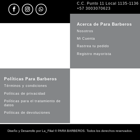
C.C. Punto 11 Local 1135-1136
+57 3003070623
Acerca de Para Barberos
Nosotros
Mi Cuenta
Rastrea tu pedido
Registro mayorista
Políticas Para Barberos
Términos y condiciones
Políticas de privacidad
Políticas para el tratamiento de
datos
Políticas de devoluciones
Diseño y Desarrollo por
La_Filial
©
PARA BARBEROS. Todos los derechos reservados.