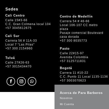
Sedes
Cali Centro
Centro de Medellín
Calle 15#3-66
Carrera 54 # 46-66
C.C. Gran Colmena local 104
Local 106-107 CC metro
+57 3045612675
plaza
Pasaje comercial Boulevard
Cali Sur
casa dorada
+57 300 8035773
Carrera 56 # 11A-33
Local 7 “Las Pilas”
+57 300 2154960
Pasto
Calle 22#15-97
Avenida Colombia
Tuluá
+57 3125711831
Calle 27#26-63
+57 3015434470
Bogotá
Carrera 11 #10-22
C.C. Punto 11 Local 1135-1136
+57 3003070623
Acerca de Para Barberos
Nosotros
Mi Cuenta