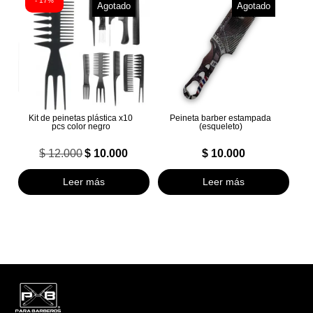
- 17%
Agotado
Agotado
Kit de peinetas plástica x10
Peineta barber estampada
pcs color negro
(esqueleto)
$
12.000
$
10.000
$
10.000
El
El
precio
precio
Leer más
Leer más
original
actual
era:
es:
$ 12.000.
$ 10.000.