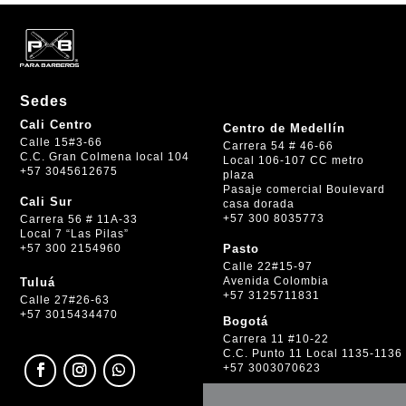
Sedes
Cali Centro
Centro de Medellín
Calle 15#3-66
Carrera 54 # 46-66
C.C. Gran Colmena local 104
Local 106-107 CC metro
+57 3045612675
plaza
Pasaje comercial Boulevard
Cali Sur
casa dorada
+57 300 8035773
Carrera 56 # 11A-33
Local 7 “Las Pilas”
+57 300 2154960
Pasto
Calle 22#15-97
Avenida Colombia
Tuluá
+57 3125711831
Calle 27#26-63
+57 3015434470
Bogotá
Carrera 11 #10-22
C.C. Punto 11 Local 1135-1136
+57 3003070623