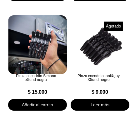
Agotado
Pinza cocodrilo Simona
Pinza cocodrilo toni&guy
x5und negra
X5und negro
$
15.000
$
9.000
Añadir al carrito
Leer más