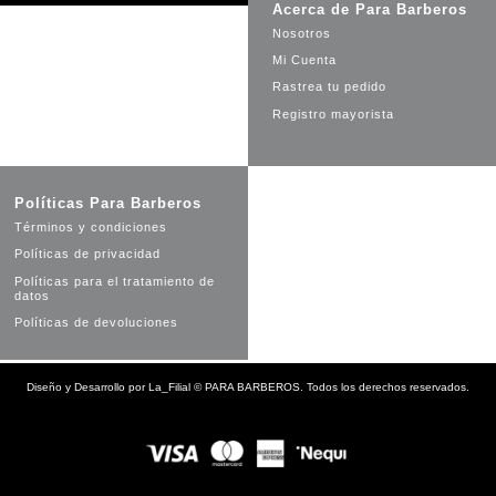
Acerca de Para Barberos
Nosotros
Mi Cuenta
Rastrea tu pedido
Registro mayorista
Políticas Para Barberos
Términos y condiciones
Políticas de privacidad
Políticas para el tratamiento de
datos
Políticas de devoluciones
Diseño y Desarrollo por
La_Filial
©
PARA BARBEROS. Todos los derechos reservados.