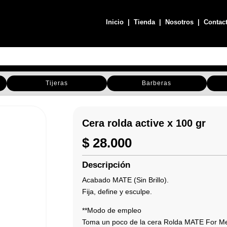
Inicio
|
Tienda
|
Nosotros
|
Contac
Tijeras
Barberas
Cera rolda active x 100 gr
$
28.000
Descripción
Acabado MATE (Sin Brillo).
Fija, define y esculpe.
**Modo de empleo
Toma un poco de la cera Rolda MATE For M