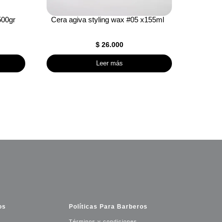
500gr
Cera agiva styling wax #05 x155ml
$
26.000
Leer más
os
Políticas Para Barberos
Términos y condiciones