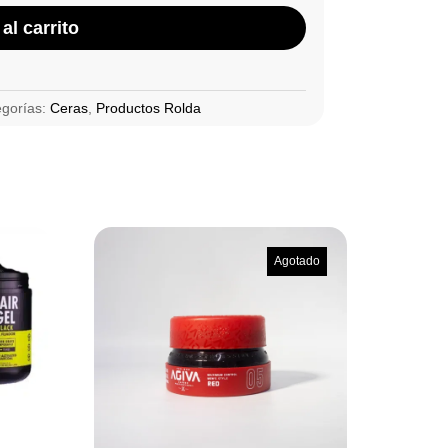
al carrito
egorías:
Ceras
,
Productos Rolda
Agotado