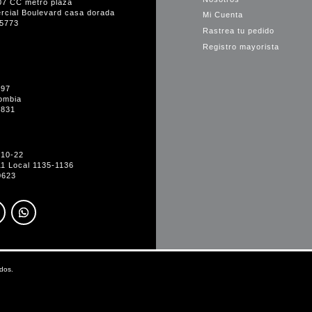
07 CC metro plaza
rcial Boulevard casa dorada
Mi Cuenta
35773
Rastrea tu pedido
Registro mayorista
-97
ombia
1831
#10-22
11 Local 1135-1136
0623
dos.