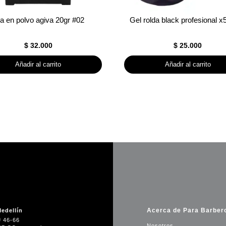
a en polvo agiva 20gr #02
Gel rolda black profesional x
$
32.000
$
25.000
Añadir al carrito
Añadir al carrito
Acerca de Para Barber
edellín
# 46-66
Nosotros