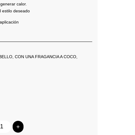
generar calor.
l estilo deseado
aplicación
BELLO, CON UNA FRAGANCIA A COCO,
+
Quantity