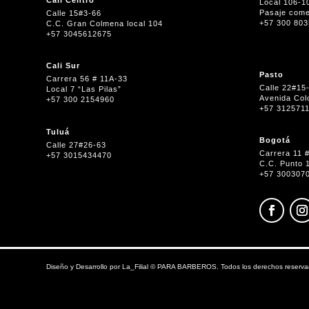
Cali Centro
Local 106-1
Pasaje come
Calle 15#3-66
+57 300 80
C.C. Gran Colmena local 104
+57 3045612675
Cali Sur
Pasto
Carrera 56 # 11A-33
Calle 22#15
Local 7 “Las Pilas”
Avenida Col
+57 300 2154960
+57 312571
Tuluá
Bogotá
Calle 27#26-63
Carrera 11 
+57 3015434470
C.C. Punto 
+57 300307
Diseño y Desarrollo por
La_Filial
©
PARA BARBEROS. Todos los derechos reserva