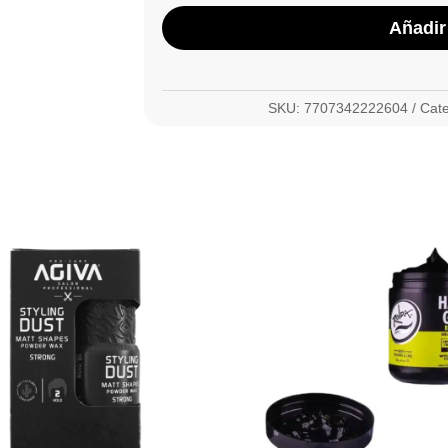
Añadir 
SKU:
7707342222604
Cat