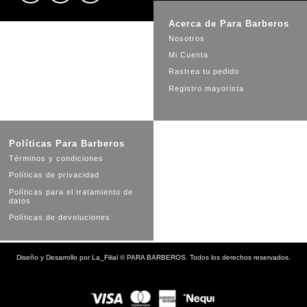
Acerca de Para Barberos
Nosotros
Mi Cuenta
Rastrea tu pedido
Registro mayorista
Políticas Para Barberos
Términos y condiciones
Políticas de privacidad
Políticas para el tratamiento de
datos
Políticas de devoluciones
Diseño y Desarrollo por
La_Filial
©
PARA BARBEROS. Todos los derechos reservados.