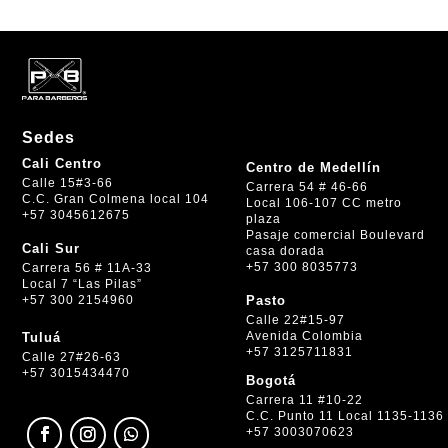
Sedes
Cali Centro
Centro de Medellín
Calle 15#3-66
Carrera 54 # 46-66
C.C. Gran Colmena local 104
Local 106-107 CC metro
+57 3045612675
plaza
Pasaje comercial Boulevard
Cali Sur
casa dorada
+57 300 8035773
Carrera 56 # 11A-33
Local 7 “Las Pilas”
+57 300 2154960
Pasto
Calle 22#15-97
Avenida Colombia
Tuluá
+57 3125711831
Calle 27#26-63
+57 3015434470
Bogotá
Carrera 11 #10-22
C.C. Punto 11 Local 1135-1136
+57 3003070623