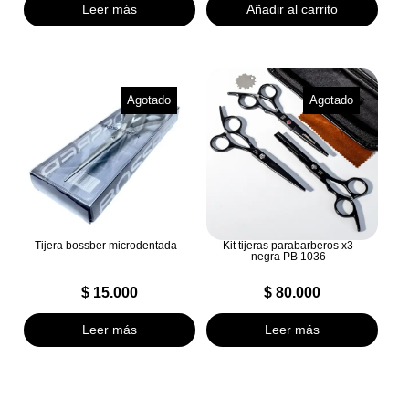
Leer más
Añadir al carrito
Agotado
Agotado
Tijera bossber microdentada
Kit tijeras parabarberos x3
negra PB 1036
$
15.000
$
80.000
Leer más
Leer más