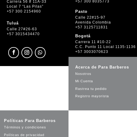
+57 300 8035773
Carrera 56 # 11A-33
Local 7 “Las Pilas”
+57 300 2154960
Pasto
Calle 22#15-97
Avenida Colombia
Tuluá
+57 3125711831
Calle 27#26-63
+57 3015434470
Bogotá
Carrera 11 #10-22
C.C. Punto 11 Local 1135-1136
+57 3003070623
Acerca de Para Barberos
Nosotros
Mi Cuenta
Rastrea tu pedido
Registro mayorista
Políticas Para Barberos
Términos y condiciones
Políticas de privacidad