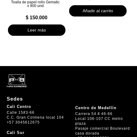
Toalla de papel rollo Gematic
x 900 und
Añadir al carrito
$
150.000
Leer más
Sedes
Cali Centro
Centro de Medellín
Calle 15#3-66
Carrera 54 # 46-66
C.C. Gran Colmena local 104
Local 106-107 CC metro
+57 3045612675
plaza
Pasaje comercial Boulevard
Cali Sur
casa dorada