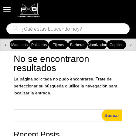


Búsqueda
de
productos
Maquinas
Patilleras
Tijeras
Barberas
Atomizadores
Cepillos
Ca
No se encontraron
resultados
La página solicitada no pudo encontrarse. Trate de
perfeccionar su búsqueda o utilice la navegación para
localizar la entrada.
Buscar
Recent Posts