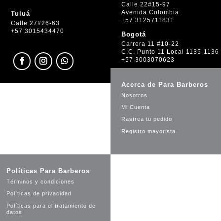
Calle 22#15-97
Avenida Colombia
Tuluá
+57 3125711831
Calle 27#26-63
+57 3015434470
Bogotá
Carrera 11 #10-22
C.C. Punto 11 Local 1135-1136
+57 3003070623
Acerca de Para Barberos
Nosotros
Mi Cuenta
Rastrea tu pedido
Registro mayorista
Políticas Para Barberos
Términos y condiciones
Políticas de privacidad
Políticas para el tratamiento de
datos