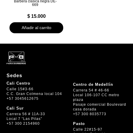
Barbera clasica negra DE-
669
$
15.000
Añadir al carrito
Sedes
Cali Centro
Centro de Medellín
Calle 15#3-66
Carrera 54 # 46-66
C.C. Gran Colmena local 104
Local 106-107 CC metro
+57 3045612675
plaza
Pasaje comercial Boulevard
Cali Sur
casa dorada
+57 300 8035773
Carrera 56 # 11A-33
Local 7 “Las Pilas”
+57 300 2154960
Pasto
Calle 22#15-97