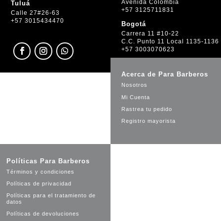
Avenida Colombia
Tuluá
+57 3125711831
Calle 27#26-63
+57 3015434470
Bogotá
Carrera 11 #10-22
C.C. Punto 11 Local 1135-1136
+57 3003070623
Acerca de Para Barberos
Nosotros
Mi Cuenta
Rastrea tu pedido
Registro mayorista
Políticas Para Barberos
Términos y condiciones
Políticas de privacidad
Políticas para el tratamiento de
datos
Políticas de devoluciones