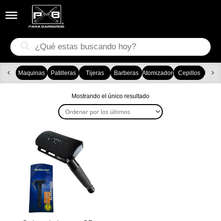


Búsqueda
de
productos
Maquinas
Patilleras
Tijeras
Barberas
Atomizadores
Cepillos
Ca
Mostrando el único resultado