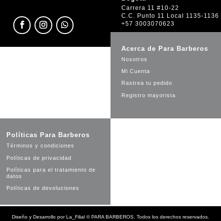
Carrera 11 #10-22
C.C. Punto 11 Local 1135-1136
+57 3003070623
Acerca de Para Barberos
Nosotros
Mi Cuenta
Rastrea tu pedido
Registro mayorista
Políticas Para Barberos
Términos y condiciones
Políticas de privacidad
Políticas para el tratamiento de
datos
Políticas de devoluciones
Diseño y Desarrollo por
La_Filial
©
PARA BARBEROS. Todos los derechos reservados.