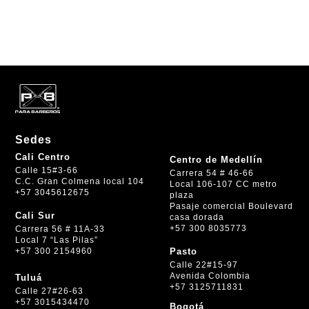
Sedes
Cali Centro
Centro de Medellín
Calle 15#3-66
Carrera 54 # 46-66
C.C. Gran Colmena local 104
Local 106-107 CC metro
+57 3045612675
plaza
Pasaje comercial Boulevard
Cali Sur
casa dorada
+57 300 8035773
Carrera 56 # 11A-33
Local 7 “Las Pilas”
+57 300 2154960
Pasto
Calle 22#15-97
Avenida Colombia
Tuluá
+57 3125711831
Calle 27#26-63
+57 3015434470
Bogotá