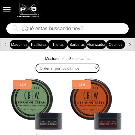


Búsqueda
de
productos
Maquinas
Patilleras
Tijeras
Barberas
Atomizadores
Cepillos
Ca
Ordenado
Mostrando los 8 resultados
por
los
últimos
- 17%
- 17%