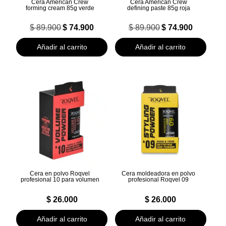
Cera American Crew
Cera American Crew
forming cream 85g verde
defining paste 85g roja
El
El
El
El
$
89.900
$
74.900
$
89.900
$
74.900
precio
precio
precio
precio
original
actual
original
actual
Añadir al carrito
Añadir al carrito
era:
es:
era:
es:
$ 89.900.
$ 74.900.
$ 89.900.
$ 74.900.
Cera en polvo Roqvel
Cera moldeadora en polvo
profesional 10 para volumen
profesional Roqvel 09
$
26.000
$
26.000
Añadir al carrito
Añadir al carrito