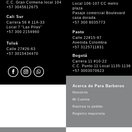
C.C. Gran Colmena local 104
Local 106-107 CC metro
+57 3045612675
plaza
Pasaje comercial Boulevard
Cali Sur
casa dorada
+57 300 8035773
Carrera 56 # 11A-33
Local 7 “Las Pilas”
+57 300 2154960
Pasto
Calle 22#15-97
Avenida Colombia
Tuluá
+57 3125711831
Calle 27#26-63
+57 3015434470
Bogotá
Carrera 11 #10-22
C.C. Punto 11 Local 1135-1136
+57 3003070623
Acerca de Para Barberos
Nosotros
Mi Cuenta
Rastrea tu pedido
Registro mayorista