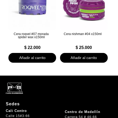
Cera roqvel #07 morada
Cera nishman #04 x150ml
spider wax x150ml
$
22.000
$
25.000
Añadir al carrito
Añadir al carrito
Sedes
Cali Centro
Centro de Medellín
Calle 15#3-66
Carrera 54 # 46-66