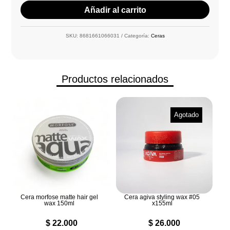
Añadir al carrito
SKU:
8681661066031
Categoría:
Ceras
Productos relacionados
Agotado
Cera morfose matte hair gel
Cera agiva styling wax #05
wax 150ml
x155ml
$
22.000
$
26.000