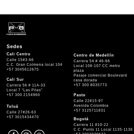
Sedes
Cali Centro
Centro de Medellín
Calle 15#3-66
Carrera 54 # 46-66
C.C. Gran Colmena local 104
Local 106-107 CC metro
+57 3045612675
plaza
Pasaje comercial Boulevard
Cali Sur
casa dorada
+57 300 8035773
Carrera 56 # 11A-33
Local 7 “Las Pilas”
+57 300 2154960
Pasto
Calle 22#15-97
Avenida Colombia
Tuluá
+57 3125711831
Calle 27#26-63
+57 3015434470
Bogotá
Carrera 11 #10-22
C.C. Punto 11 Local 1135-1136