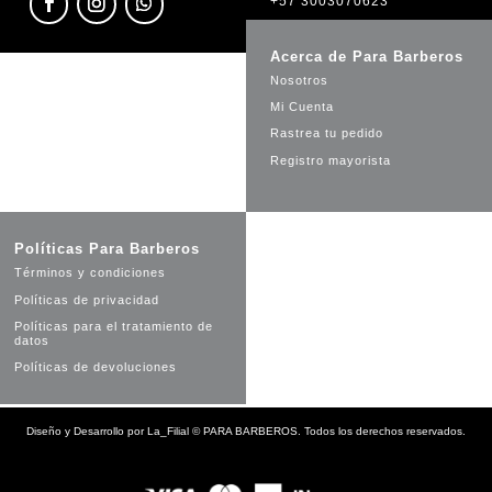
+57 3003070623
Acerca de Para Barberos
Nosotros
Mi Cuenta
Rastrea tu pedido
Registro mayorista
Políticas Para Barberos
Términos y condiciones
Políticas de privacidad
Políticas para el tratamiento de
datos
Políticas de devoluciones
Diseño y Desarrollo por
La_Filial
©
PARA BARBEROS. Todos los derechos reservados.