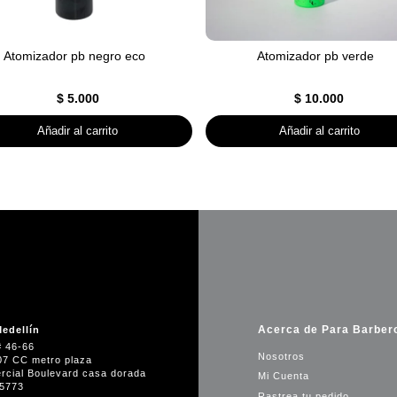
Atomizador pb negro eco
Atomizador pb verde
$
5.000
$
10.000
Añadir al carrito
Añadir al carrito
Acerca de Para Barber
edellín
# 46-66
Nosotros
07 CC metro plaza
rcial Boulevard casa dorada
Mi Cuenta
35773
Rastrea tu pedido