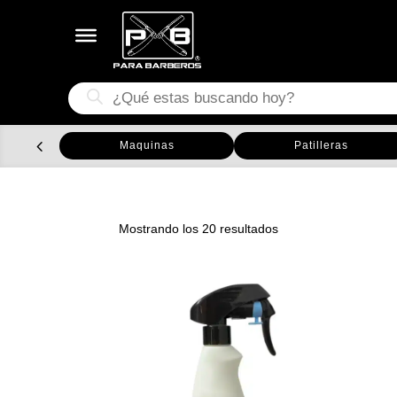
Búsqueda
de
productos
Maquinas
Patilleras
Ordenado
Mostrando los 20 resultados
por
los
últimos