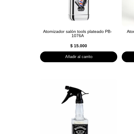
Atomizador salón tools plateado PB-
Ato
1076A
$
15.000
Añadir al carrito