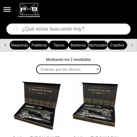


Búsqueda
de
productos
Maquinas
Patilleras
Tijeras
Barberas
Atomizadores
Cepillos
Ca
Ordenado
Mostrando los 2 resultados
por
los
últimos