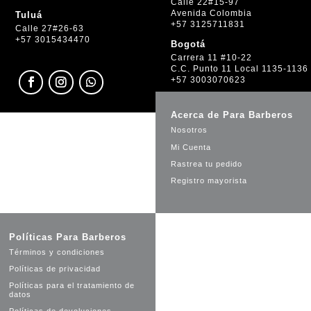
Calle 22#15-97
Avenida Colombia
Tuluá
+57 3125711831
Calle 27#26-63
+57 3015434470
Bogotá
Carrera 11 #10-22
C.C. Punto 11 Local 1135-1136
+57 3003070623
Acerca de Para Barberos
Nosotros
Mi Cuenta
Rastrea tu pedido
Registro mayorista
Políticas Para Barberos
Términos y condiciones
Políticas de privacidad
Políticas para el tratamiento de
datos