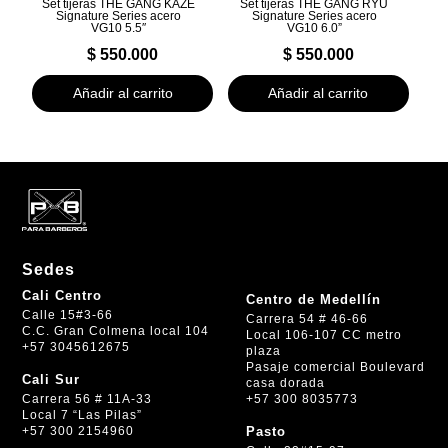
Set tijeras THE GANG KAZE
Set tijeras THE GANG RYU
Signature Series acero
Signature Series acero
VG10 5.5″
VG10 6.0”
$
550.000
$
550.000
Añadir al carrito
Añadir al carrito
Sedes
Cali Centro
Centro de Medellín
Calle 15#3-66
Carrera 54 # 46-66
C.C. Gran Colmena local 104
Local 106-107 CC metro
+57 3045612675
plaza
Pasaje comercial Boulevard
Cali Sur
casa dorada
+57 300 8035773
Carrera 56 # 11A-33
Local 7 “Las Pilas”
+57 300 2154960
Pasto